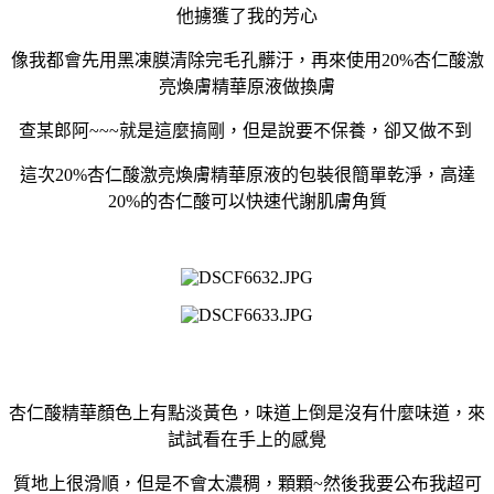
他擄獲了我的芳心
像我都會先用黑凍膜清除完毛孔髒汙，再來使用20%杏仁酸激
亮煥膚精華原液做換膚
查某郎阿~~~就是這麼搞剛，但是說要不保養，卻又做不到
這次20%杏仁酸激亮煥膚精華原液的包裝很簡單乾淨，高達
20%的杏仁酸可以快速代謝肌膚角質
杏仁酸精華顏色上有點淡黃色，味道上倒是沒有什麼味道，來
試試看在手上的感覺
質地上很滑順，但是不會太濃稠，顆顆~然後我要公布我超可