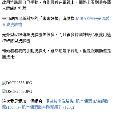
改用洗臉刷自己手動，直到最近在電視上、網路上看到很多藝
人跟網紅推薦
來自韓國最新科技的「未來好棒」洗臉機-
MIRAE未來美溫感
音波洗臉機
光外型就跟傳統洗臉機差很多，而且很多韓國妹紙也很愛用這
種矽膠型洗臉機
轉頭看看我的手動洗臉刷，雖然也是不錯用，但是跟震動還是
無法比~
這次我是添加一個組合
溫感按摩洗臉機+肌本保濕無油卸妝
露(150ml)+ 肌本保濕胺基酸潔顏乳 (120g)