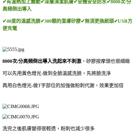
✔有溫熱加上震動✔深層清潔肌膚✔全機安全防水✔8000次/分
高頻倒出導入
✔40度的溫感洗臉✔300顆的潔膚矽膠✔無須更換刷頭✔USB方
便充電
8000次/分高頻倒出導入洗起來不刺激
，矽膠按摩頭也很細緻
可以先用黃色燈光-做到全臉溫感洗臉，先將臉洗淨
再用白色燈光-做T字部位的加強做粉刺代謝，效果更加倍
洗完之後肌膚變得很輕透，粉刺也減少很多