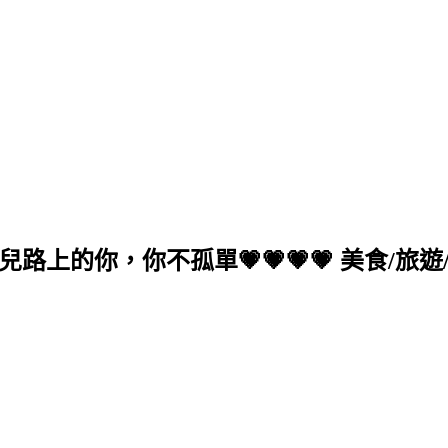
的你，你不孤單💗💗💗💗 美食/旅遊/生