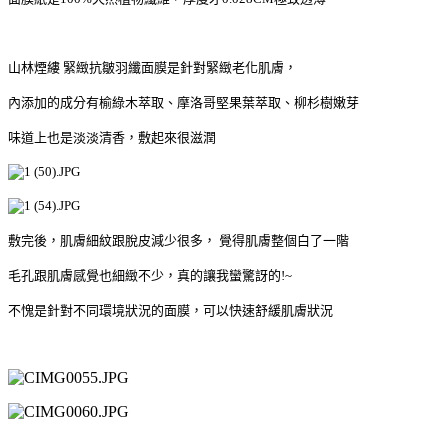
山林煙縷 緊緻抗皺羽纖面膜是針對緊緻老化肌膚，
內添加的成分有
榆綠木萃取、摩洛哥堅果葉萃取、柳杉樹嫩芽
味道上也是淡淡清香，敷起來很滋潤
敷完後，肌膚細紋跟脫皮減少很多，
覺得肌膚整個白了一階
毛孔跟肌膚感覺也細緻不少，真的讓我蠻驚訝的!~
不愧是針對不同環境狀況的面膜，可以快速舒緩肌膚狀況