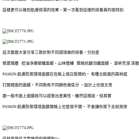
這樣更可以做到肌膚保濕的效果，第一次看到這樣的保養真的很特別
這次要跟大家分享三款針對不同環境做的保養，分別是
烙雲隱塵 控油淨膚碳纖面膜、山林煙縷 緊緻抗皺羽纖面膜、
涸旱荒漠 深
PASKIN-肌膚防禦
環境面膜在包裝上很白皙簡約，
有種北歐風的森林感
打開裡面的面膜，不同款有不同顏色做區分
，設計上也很文青
跟一般市面上面膜就可以感覺出差異性，雖然這樣說，但其實
PASKIN-肌膚防禦
環境面膜
價格上也是很平價，
不會讓你買下去就哭哭
這就是我這次要使用的面膜啦!!~