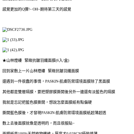
感覺更加的Q彈!~ OH~期待第三天的感覺
★山林煙縷 緊緻抗皺羽纖面膜(6入/盒)
回到家敷上一片山林煙縷 緊緻抗皺羽纖面膜
還遇到一件很蠢的事情，PASKIN-肌膚防禦
環境面膜
除了黑面膜
其他都是雙層隔膜，要把塑膠膜撕開後另外一邊還有淡藍色的隔膜
我就是忘記把藍色膜撕開，想說怎麼面膜紙有點偏硬
撕開藍色膜後，才發現PASKIN-肌膚防禦
環境面膜
紙超薄超透
敷上去後面膜就像是透明的，而且很服貼~
面膜紙是100%天然植物纖維，厚度才0.028CM極致透薄