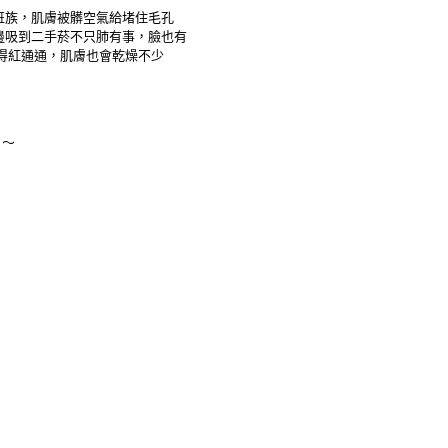
班族，肌膚被髒空氣給堵住毛孔 
邊吸到二手菸不只肺有事，臉也有 
得紅通通，肌膚也會乾燥不少
！～