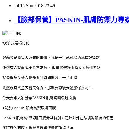
Jul
15
Sun
2018
23:49
【臉部保養】PASKIN-肌膚防禦力
你好 我是楊花花
敷面膜是我每天必做的事情，光是一年就可以消滅掉好幾盒
雖然有人說面膜不要常常敷，
但是挑選好面膜天天敷也無妨
就像很多女藝人也是抓到時間就敷上一片面膜
既然沒有資金去醫美保養，那就要靠後天勤加保養阿!!~
今天要跟大家分享PASKIN-肌膚防禦
環境面膜
●關於PASKIN-肌膚防禦
環境面膜
PASKIN-肌膚防禦
環境面膜
非常特別，是針對外在環境對肌膚的傷害
所研發的面膜，也就是說讓保養與環境共存