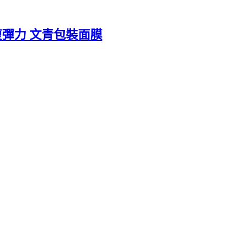
復彈力 文青包裝面膜