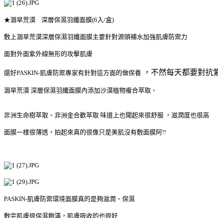
★
涸
旱荒漠 深層保濕羽纖面膜(6入/盒)
敷上
涸
旱荒漠
深層保濕羽纖面膜主要針對源頭補水加強肌膚防禦力
面對外面紫外線無形的攻擊肌膚
，不然每天都要對抗
還好PASKIN-肌膚防禦專家
有針對這方面的做保養
涸
旱荒漠 深層保濕羽纖面膜內添加
沙漠植物複合萃取、
非洲生命樹萃取、
非洲金合歡萃取
味道上也聞起來很舒服 ，滋潤度也很高
面膜一樣很薄透，拍起來真的很像只是美肌沒有敷面膜阿!!
PASKIN-肌膚防禦
環境面膜
真的是夠滋潤、保濕
敷完肌膚很保濕飽滿，肌膚吸收的也很好