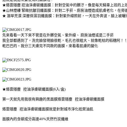
★烙雲隱塵 控油淨膚碳纖面膜：針對空氣中的髒汙，像是每天騎車上班的上
★山林煙縷 緊緻抗皺羽纖面膜：針對二手菸、廚房油煙造成肌膚老化，在旁
★
涸旱荒漠 深層保濕羽纖面膜：針對紫外線照射，一天在外奔波，臉上被曬
先來看看一天下來不管是在外髒空氣、紫外線、
廚房油煙或是二手菸
我全部都遇到了，洗完臉發現臉很乾，毛孔也很粗大、就像乾枯的稻穗阿！
乾巴巴的，我分三天膚完不同款的面膜，來看看肌膚的變化
★烙雲隱塵 控油淨膚碳纖面膜(6入/盒)
第一天就先用我很有興趣的黑面膜烙雲隱塵 控油淨膚碳纖面膜
烙雲隱塵 控油淨膚碳纖面膜就是針對
城市淨化抵禦油肌
面膜內的含碳成分高達40%天然竹炭纖維