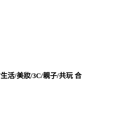
活/美妝/3C/親子/共玩 合