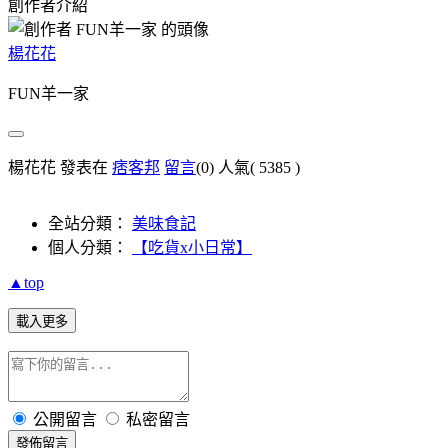
創作者介紹
楊花花
FUN羊一家
楊花花 發表在
痞客邦
留言
(0)
人氣(
5385
)
全站分類：
美味食記
個人分類：
【吃貨x小日常】
▲top
載入更多
公開留言
私密留言
發佈留言