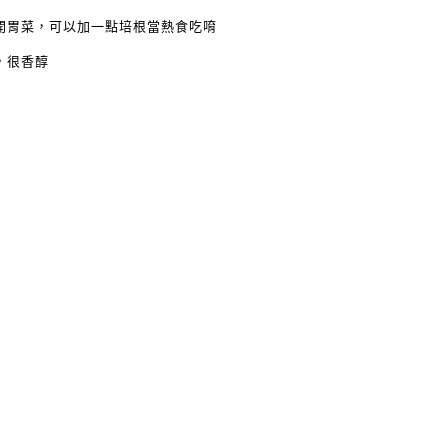
開胃菜，可以加一點培根當熱食吃唷
，很香醇