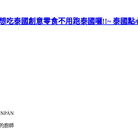
 想吃泰國創意零食不用跑泰國囉!!~ 泰國點
NPAN
業的廚師