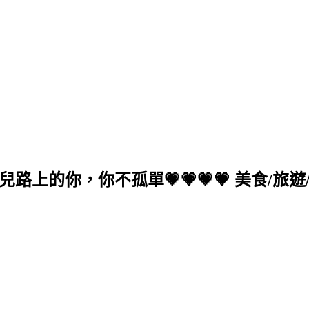
的你，你不孤單💗💗💗💗 美食/旅遊/生