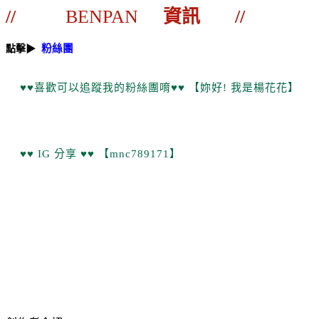
//
BENPAN
資訊 //
粉絲團
點擊▶
♥♥喜歡可以追蹤我的粉絲團唷♥♥ 【妳好! 我是楊花花】
♥♥
IG 分享 ♥♥ 【mnc789171】