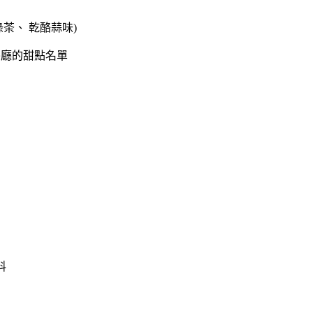
茶、 乾酪蒜味)
餐廳的甜點名單
料