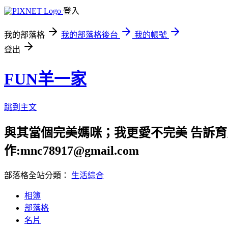
登入
我的部落格
我的部落格後台
我的帳號
登出
FUN羊一家
跳到主文
與其當個完美媽咪；我更愛不完美 告訴育兒路上
作:mnc78917@gmail.com
部落格全站分類：
生活綜合
相簿
部落格
名片