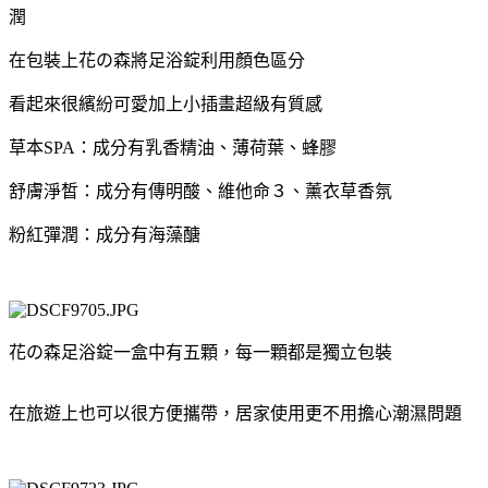
潤
在包裝上花の森將足浴錠利用顏色區分
看起來很繽紛可愛加上小插畫超級有質感
草本SPA：成分有乳香精油、薄荷葉、蜂膠
舒膚淨皙：成分有傳明酸、維他命３、薰衣草香氛
粉紅彈潤：成分有海藻醣
花の森足浴錠一盒中有五顆，每一顆都是獨立包裝
在旅遊上也可以很方便攜帶，居家使用更不用擔心潮濕問題