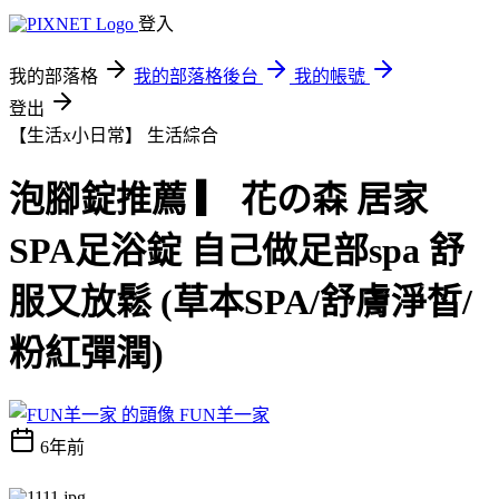
登入
我的部落格
我的部落格後台
我的帳號
登出
【生活x小日常】
生活綜合
泡腳錠推薦 ▎ 花の森 居家
SPA足浴錠 自己做足部spa 舒
服又放鬆 (草本SPA/舒膚淨皙/
粉紅彈潤)
FUN羊一家
6年前