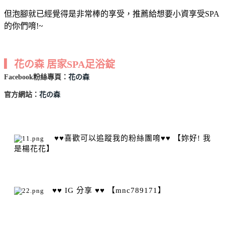
但泡腳就已經覺得是非常棒的享受，推薦給想要小資享受SPA
的你們唷!~
▎花の森 居家SPA足浴錠
Facebook粉絲專頁：
花の森
官方網站：
花の森
♥♥喜歡可以追蹤我的粉絲團唷♥♥ 【妳好! 我
是楊花花】
♥♥
IG 分享 ♥♥ 【mnc789171】