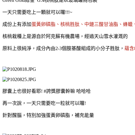
Green Gold綠金 G.4核桃肽是以玻璃罐為包裝
一天只需要吃上一顆就可以囉!!!~
成份上有添加
蛋黃卵磷脂、核桃胜肽、中鏈三酸甘油脂、蜂蠟
核桃栽種上是源自於阿克蘇有機農場，經過天山雪水灌溉的
原料上很純淨，成分內由2-3個胺基酸組成的小分子胜肽，
蘊含
膠囊上也很好看耶! #誇獎膠囊幹嘛 哈哈哈
再一次說，一天只需要吃一粒就可以囉!
針對醒腦，特別加強蛋黃卵磷脂，補充能量