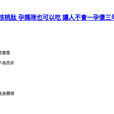
 G.4核桃肽 孕媽咪也可以吃 讓人不會一孕傻三
麼嚴重
不易而非
進身體裡