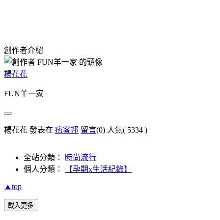
創作者介紹
楊花花
FUN羊一家
楊花花 發表在
痞客邦
留言
(0)
人氣(
5334
)
全站分類：
時尚流行
個人分類：
【孕期x生活紀錄】
▲top
載入更多