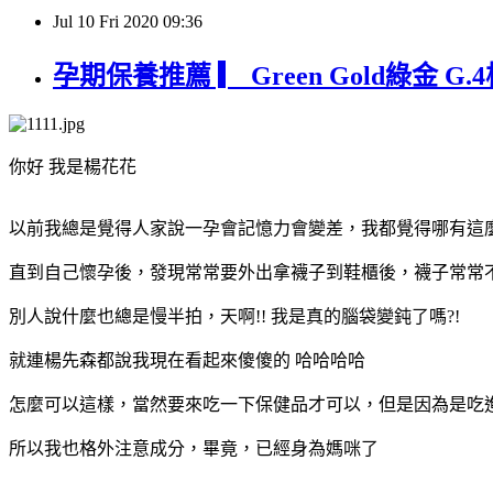
Jul
10
Fri
2020
09:36
孕期保養推薦 ▎ Green Gold綠金
你好 我是楊花花
以前我總是覺得人家說一孕會記憶力會變差，我都覺得哪有這
直到自己懷孕後，發現常常要外出拿襪子到鞋櫃後，襪子常常
別人說什麼也總是慢半拍，天啊!! 我是真的腦袋變鈍了嗎?!
就連楊先森都說我現在看起來傻傻的 哈哈哈哈
怎麼可以這樣，當然要來吃一下保健品才可以，但是因為是吃
所以我也格外注意成分，畢竟，已經身為媽咪了