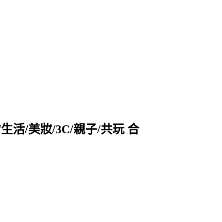
活/美妝/3C/親子/共玩 合