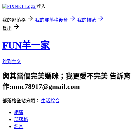
登入
我的部落格
我的部落格後台
我的帳號
登出
FUN羊一家
跳到主文
與其當個完美媽咪；我更愛不完美 告訴育兒路上
作:mnc78917@gmail.com
部落格全站分類：
生活綜合
相簿
部落格
名片