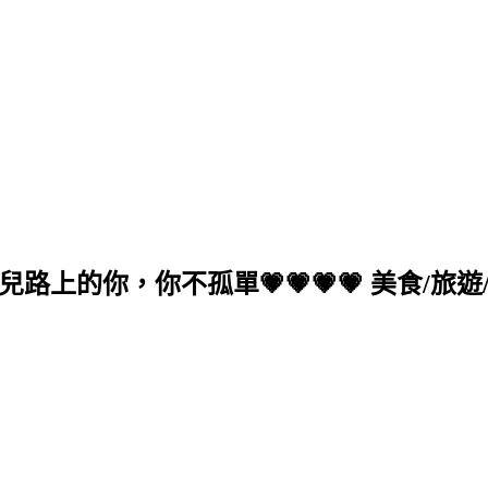
的你，你不孤單💗💗💗💗 美食/旅遊/生