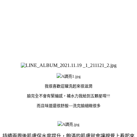
我很喜歡這罐洗起來很滋潤
臉完全不會有緊繃感，補水力我給到五顆星唷!!!
而且味道還很舒服~~洗完臉細緻很多
持續兩周後肌膚保水度提升，飽滿的肌膚就會讓視覺上看起來