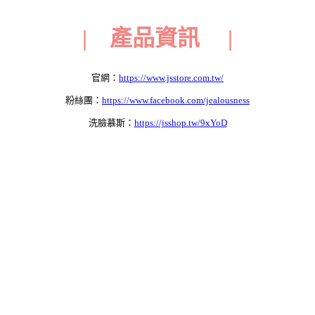
| 產品資訊 |
官網：
https://www.jsstore.com.tw/
粉絲團：
https://www.facebook.com/jealousness
洗臉慕斯：
https://jsshop.tw/9xYoD