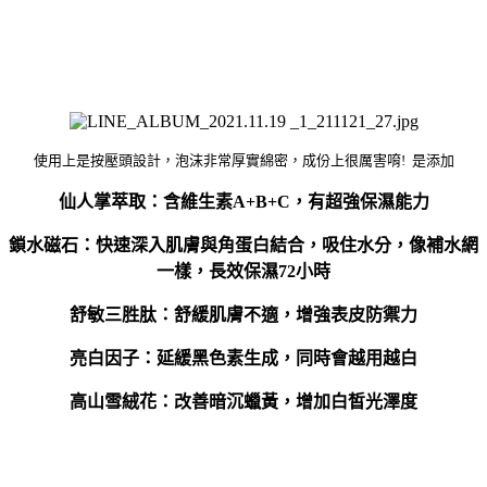
使用上是按壓頭設計，泡沫非常厚實綿密，成份上很厲害唷! 是添加
仙人掌萃取：含維生素A+B+C，有超強保濕能力
鎖水磁石：快速深入肌膚與角蛋白結合，吸住水分，像補水網
一樣，長效保濕72小時
舒敏三胜肽：舒緩肌膚不適，增強表皮防禦力
亮白因子：延緩黑色素生成，同時會越用越白
高山雪絨花：改善暗沉蠟黃，增加白皙光澤度