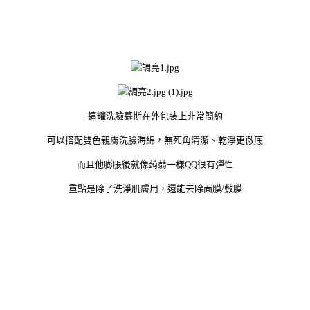
這罐洗臉慕斯在外包裝上非常簡約
可以搭配雙色親膚洗臉海綿，無死角清潔、乾淨更徹底
而且他膨脹後就像蒟蒻一樣QQ很有彈性
重點是除了洗淨肌膚用，還能去除面膜/敷膜