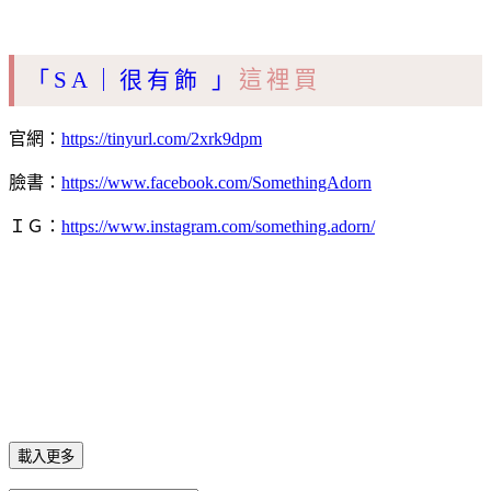
「SA｜很有飾 」
這裡買
官網：
https://tinyurl.com/2xrk9dpm
臉書：
https://www.facebook.com/SomethingAdorn
ＩＧ：
https://www.instagram.com/something.adorn/
載入更多