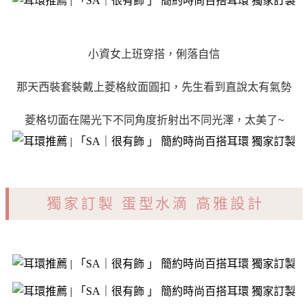
小資女上班穿搭，俐落自信
那天西裝套裝戴上菱格紋面圓扣，先生看到直說太有氣勢
菱格切面在陽光下不同角度折射出不同光澤，太美了~
獨家訂製 蛋型水滴 高雅設計