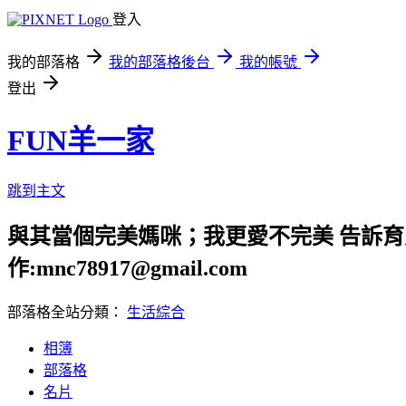
登入
我的部落格
我的部落格後台
我的帳號
登出
FUN羊一家
跳到主文
與其當個完美媽咪；我更愛不完美 告訴育兒路上
作:mnc78917@gmail.com
部落格全站分類：
生活綜合
相簿
部落格
名片