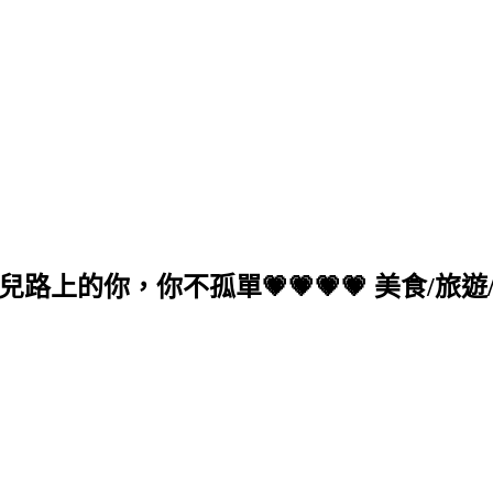
的你，你不孤單💗💗💗💗 美食/旅遊/生