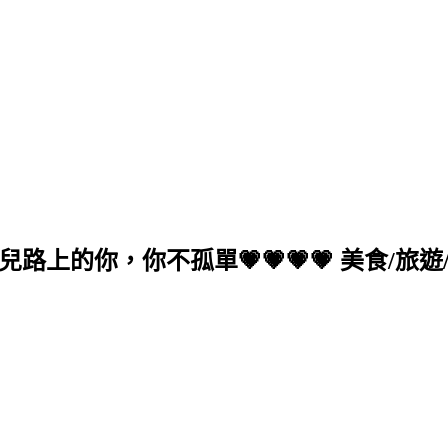
的你，你不孤單💗💗💗💗 美食/旅遊/生