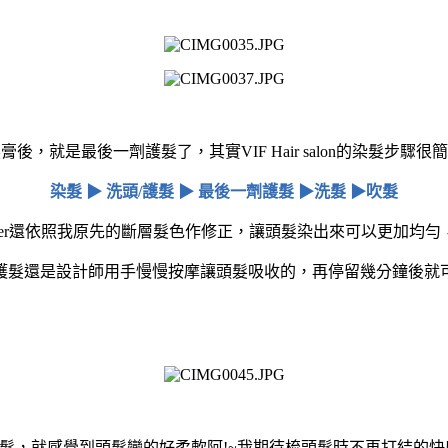
膏後，就是最後一劑護髮了，其實VIF Hair salon的染髮步驟很
染髮 ▶ 洗頭/護髮 ▶ 最後一劑護髮 ▶洗髮 ▶吹髮
mmer還依照我原先的斷層髮色作修正，讓頭髮染出來可以更加均勻
護髮還是設計師用手慢慢按摩讓頭髮吸收的，再停留幾分鐘後就
髮，就感覺到頭髮變的好柔軟阿!~我期待梳頭髮時不再打結的快