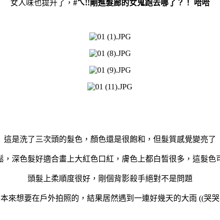
女人味也提升了，
#ㄟ!!剛進髮廊的女鬼跑去哪了？！ 哈哈
這是洗了三次頭的髮色，顏色還是很飽和，但髮質感覺變亮了
鬆，深色髮好適合畫上大紅色口紅，膚色上都白皙很多，這髮色
頭髮上柔順度很好，剛個背影殺手絕對不是問題
本來想要在戶外拍照的，結果居然遇到一連好幾天的大雨 ((哭哭