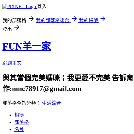
登入
我的部落格
我的部落格後台
我的帳號
登出
FUN羊一家
跳到主文
與其當個完美媽咪；我更愛不完美 告訴育兒路上
作:mnc78917@gmail.com
部落格全站分類：
生活綜合
相簿
部落格
名片