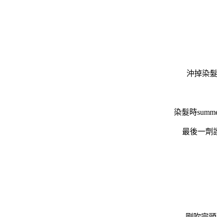
沖掉染髮
染髮時su
最後一劑
剛吹完頭