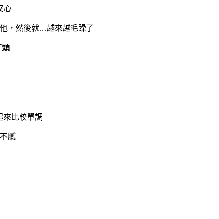
安心
然後就....越來越毛躁了
丁頭
起來比較單調
不膩