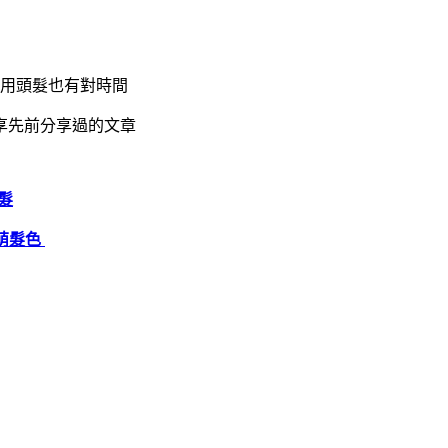
on用頭髮也有對時間
享先前分享過的文章
萌髮
系萌髮色