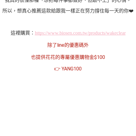
我真的很懂那種「想把每件事都做好、但跟不上」的心情。
所以，想真心推薦這款給跟我一樣正在努力撐住每一天的你
❤
這裡購買：
https://www.biosen.com.tw/products/wakeclear
除了line的優惠碼外
也提供花花的專屬優惠購物金$100
👉 YANG100