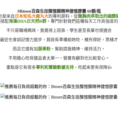
#Biosen百森生技醒憶醒精神健憶膠囊 60顆/瓶
分是來自
日本知名大廠丸大
的專利原料，從
雞胸肉萃取出的縮醛
每天工作高強度的
，搭配
海藻DHA
跟
天然B群
，專門針對我們這種
不只是職場媽咪，我覺得上班族、學生甚至長輩也很適合
最近也會說記憶力退步，我就有準備給她吃，補充得好，思緒才
而且它還有加
蔬果粉
，幫助提振精神、維持活力，
不用擔心吃保健品會太單一，營養有顧到也比較安心。
重點是它有很多
專利和實驗數據支持
，吃起來更有保障
👍