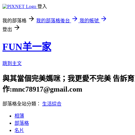
登入
我的部落格
我的部落格後台
我的帳號
登出
FUN羊一家
跳到主文
與其當個完美媽咪；我更愛不完美 告訴育兒路上
作:mnc78917@gmail.com
部落格全站分類：
生活綜合
相簿
部落格
名片