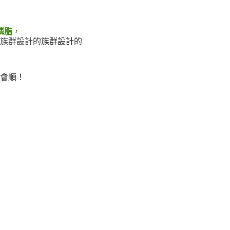
磷脂
，
族群設計
的族群設計的
會順！