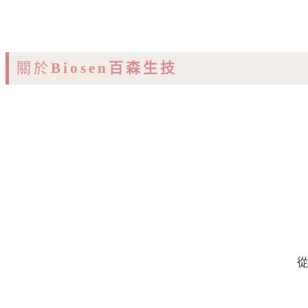
關於
Biosen百森生技
從