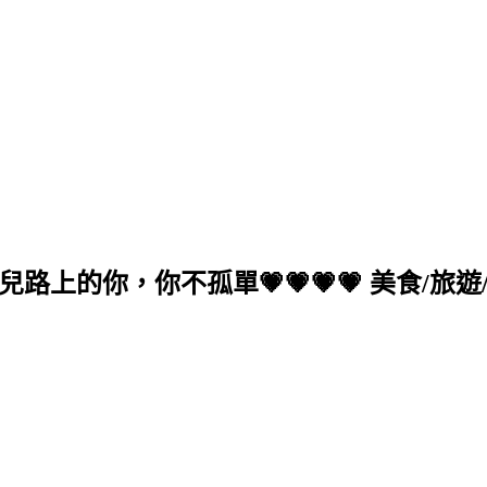
的你，你不孤單💗💗💗💗 美食/旅遊/生