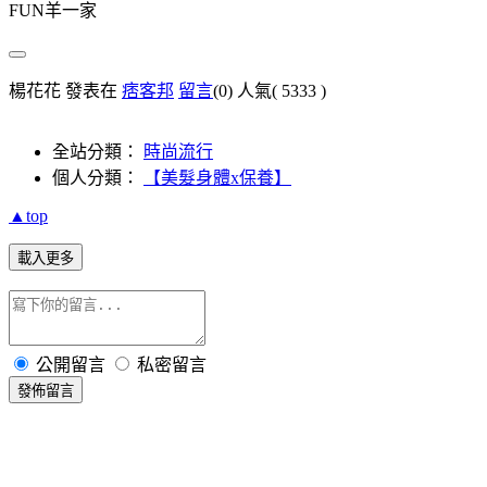
FUN羊一家
楊花花 發表在
痞客邦
留言
(0)
人氣(
5333
)
全站分類：
時尚流行
個人分類：
【美髮身體x保養】
▲top
載入更多
公開留言
私密留言
發佈留言